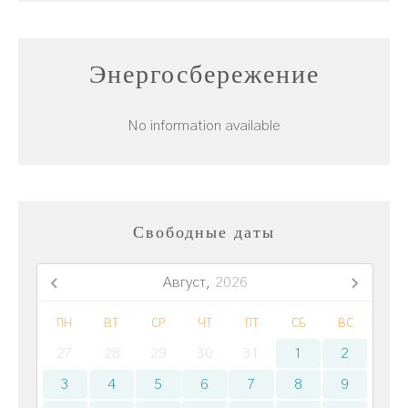
Энергосбережение
No information available
Свободные даты
Август,
2026
ПН
ВТ
СР
ЧТ
ПТ
СБ
ВС
27
28
29
30
31
1
2
3
4
5
6
7
8
9