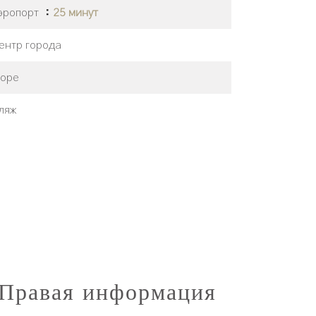
эропорт
25 минут
ентр города
оре
ляж
Правая информация