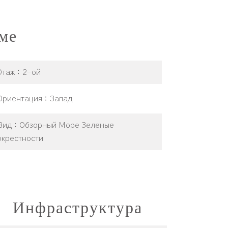
ме
Этаж
2-ой
Ориентация
Запад
Вид
Обзорный Море Зеленые
окрестности
Инфраструктура