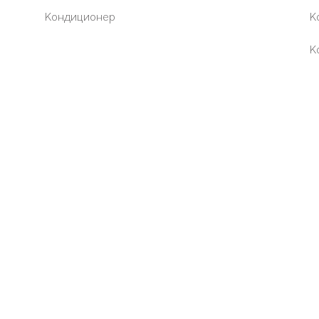
Кондиционер
К
К