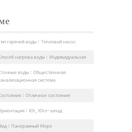
ме
Тип горячей воды
Тепловой насос
Способ нагрева воды
Индивидуальная
Сточные воды
Общественная
канализационная система
Состояние
Отличное состояние
Ориентация
Юг, Юго-запад
Вид
Панорамный Море