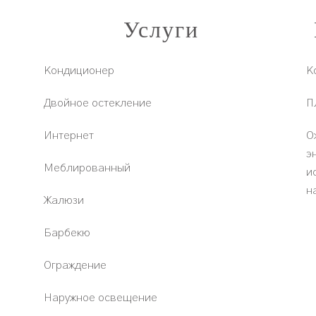
Услуги
Кондиционер
К
Двойное остекление
П
Интернет
О
э
Меблированный
и
н
Жалюзи
Барбекю
Ограждение
Наружное освещение