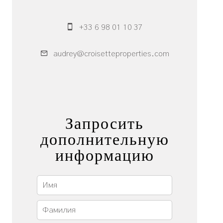
Брокер
+33 6 98 01 10 37
audrey@croisetteproperties.com
Запросить
дополнительную
информацию