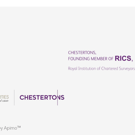
by
Apimo™