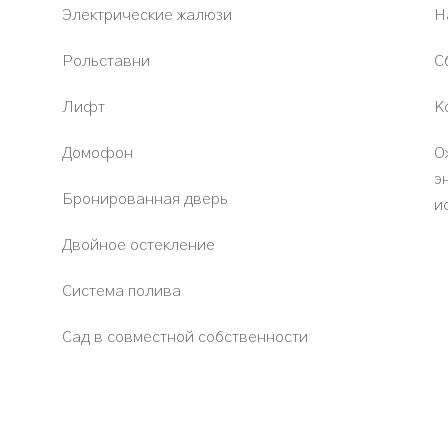
Электрические жалюзи
Н
Рольставни
С
Лифт
К
Домофон
О
э
Бронированная дверь
и
Двойное остекление
Система полива
Сад в совместной собственности