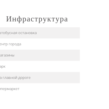
Инфраструктура
втобусная остановка
ентр города
агазины
арк
а главной дороге
упермаркет