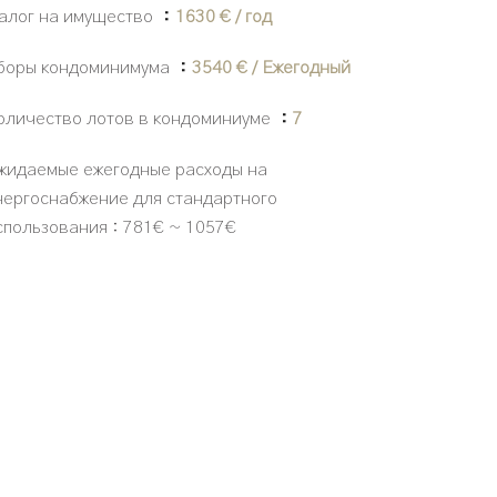
алог на имущество
1630 € / год
боры кондоминимума
3540 € / Ежегодный
оличество лотов в кондоминиуме
7
жидаемые ежегодные расходы на
нергоснабжение для стандартного
спользования : 781€ ~ 1057€