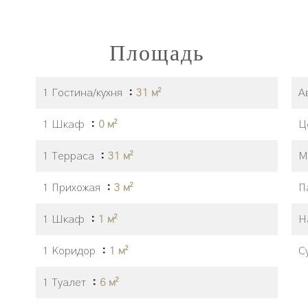
Площадь
1 Гостина/кухня
31 м²
А
1 Шкаф
0 м²
Ц
1 Терраса
31 м²
М
1 Прихожая
3 м²
П
1 Шкаф
1 м²
Н
1 Коридор
1 м²
С
1 Туалет
6 м²