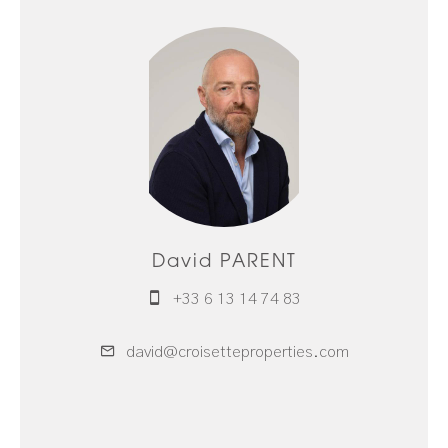
David PARENT
+33 6 13 14 74 83
david@croisetteproperties.com