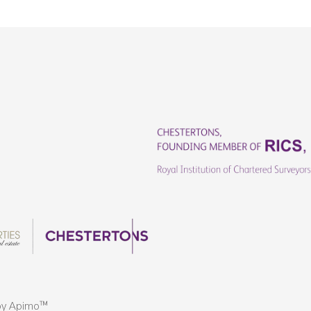
by
Apimo™