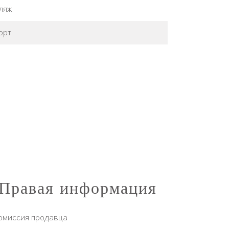
ляж
орт
Правая информация
омиссия продавца