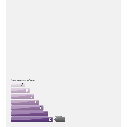
Энергия - оценка выбросов
кг CO₂/м².год
?