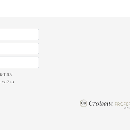
литику
 сайта