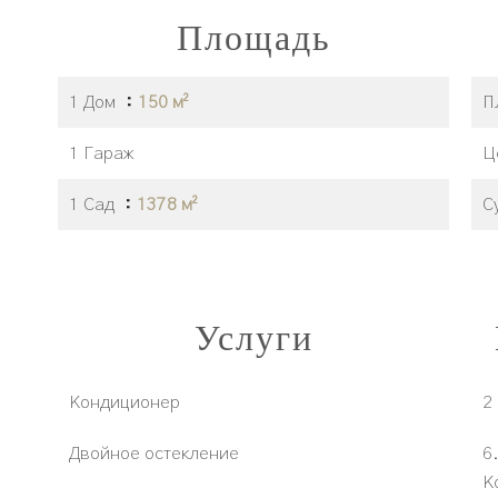
Площадь
1 Дом
150 м²
П
1 Гараж
Ц
1 Сад
1378 м²
С
Услуги
Кондиционер
2
Двойное остекление
6
К