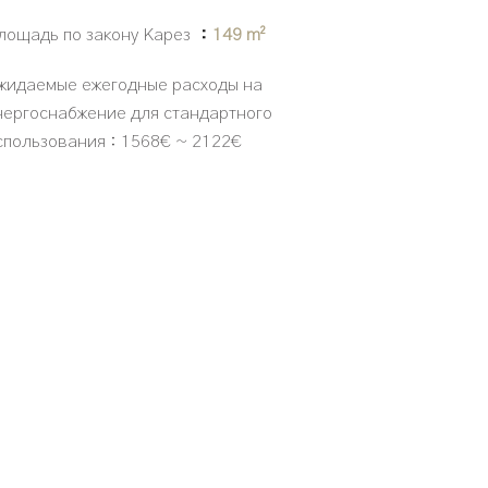
лощадь по закону Карез
149 m²
жидаемые ежегодные расходы на
нергоснабжение для стандартного
спользования : 1568€ ~ 2122€