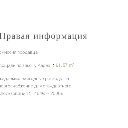
Правая информация
омиссия продавца
лощадь по закону Карез
91.57 m²
жидаемые ежегодные расходы на
нергоснабжение для стандартного
спользования : 1484€ ~ 2008€