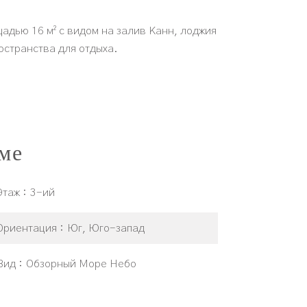
адью 16 м² с видом на залив Канн, лоджия
остранства для отдыха.
ме
Этаж
3-ий
Ориентация
Юг, Юго-запад
Вид
Обзорный Море Небо