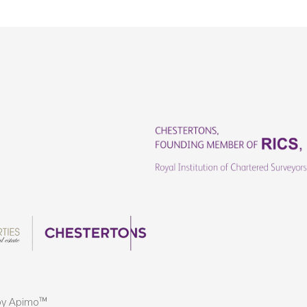
by
Apimo™