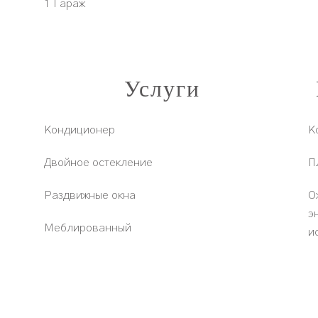
1 Гараж
Услуги
Кондиционер
К
Двойное остекление
П
Раздвижные окна
О
э
Меблированный
и