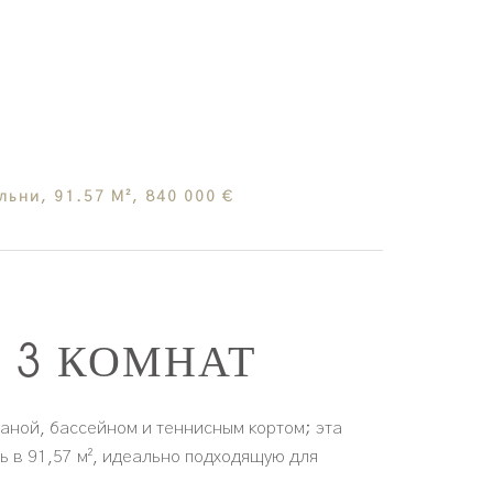
ьни, 91.57 М², 840 000 €
З 3 КОМНАТ
аной, бассейном и теннисным кортом; эта
ь в 91,57 м², идеально подходящую для