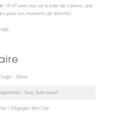
 de 16 m² avec vue sur la baie de Cannes, une
ables pour vos moments de détente.
rage.
ire
Étage
3ème
Exposition
Sud, Sud-ouest
Vue
Dégagée Mer Ciel