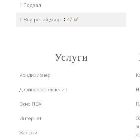
1 Подвал
1 Внутрений двор
47 м²
Услуги
Кондиционер
К
Двойное остекление
Н
Окно ПВХ
П
Интернет
О
э
Жалюзи
и