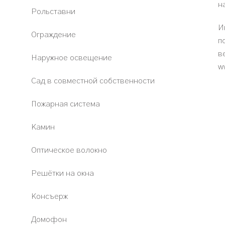
н
Рольставни
И
Ограждение
п
в
Наружное освещение
w
Сад в совместной собственности
Пожарная система
Камин
Оптическое волокно
Решётки на окна
Консъерж
Домофон