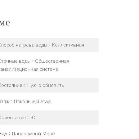
ме
Способ нагрева воды
Коллективная
Сточные воды
Общественная
канализационная система
Состояние
Нужно обновить
Этаж
Цокольный этаж
Ориентация
Юг
Вид
Панорамный Море