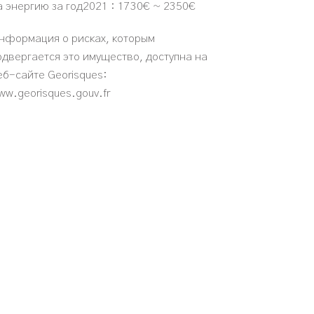
а энергию за год2021 : 1730€ ~ 2350€
нформация о рисках, которым
одвергается это имущество, доступна на
еб-сайте Georisques:
ww.georisques.gouv.fr