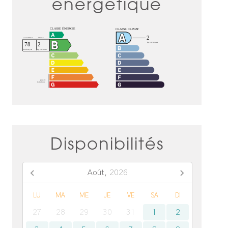
énergétique
Disponibilités
Août,
2026
LU
MA
ME
JE
VE
SA
DI
27
28
29
30
31
1
2