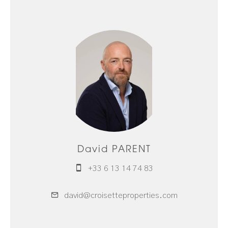
David PARENT
+33 6 13 14 74 83
david@croisetteproperties.com