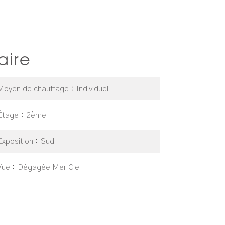
ire
Moyen de chauffage
Individuel
Étage
2ème
Exposition
Sud
Vue
Dégagée Mer Ciel