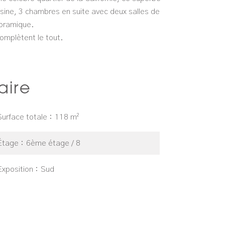
sine, 3 chambres en suite avec deux salles de
noramique.
complètent le tout.
ire
Surface totale
118 m²
Étage
6ème étage / 8
Exposition
Sud