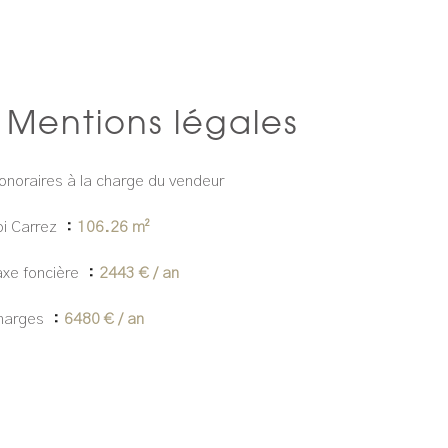
Mentions légales
onoraires à la charge du vendeur
oi Carrez
106.26 m²
axe foncière
2443 € / an
harges
6480 € / an