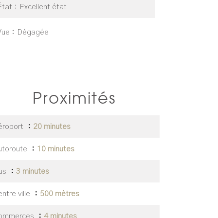
État
Excellent état
Vue
Dégagée
Proximités
éroport
20 minutes
utoroute
10 minutes
us
3 minutes
ntre ville
500 mètres
ommerces
4 minutes