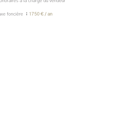
onoraires à la charge du vendeur
axe foncière
1750 € / an