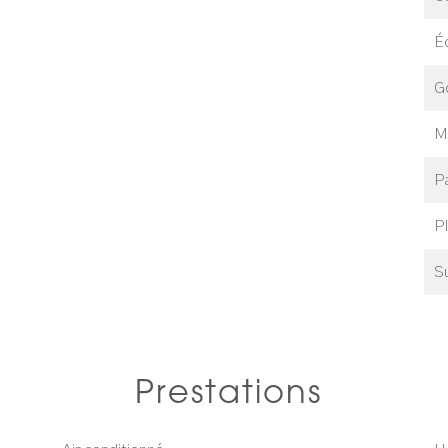
É
Go
M
P
P
S
Prestations