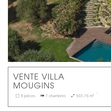
VENTE VILLA
MOUGINS
·
8 pièces
7 chambres
503.76 m²